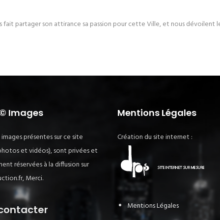
t partager son attirance sa passion pour cette Ville, et nous dévoilent leu
 © Images
Mentions Légales
 images présentes sur ce site
Création du site internet :
photos et vidéos), sont privées et
ent réservées à la diffusion sur
tion.fr, Merci.
Mentions Légales
contacter