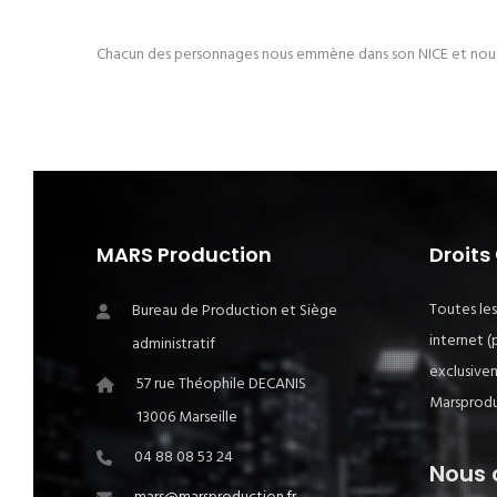
Chacun des personnages nous emmène dans son NICE et nous fai
MARS Production
Droits
Toutes les
Bureau de Production et Siège
internet (
administratif
exclusivem
57 rue Théophile DECANIS
Marsproduc
13006 Marseille
04 88 08 53 24
Nous 